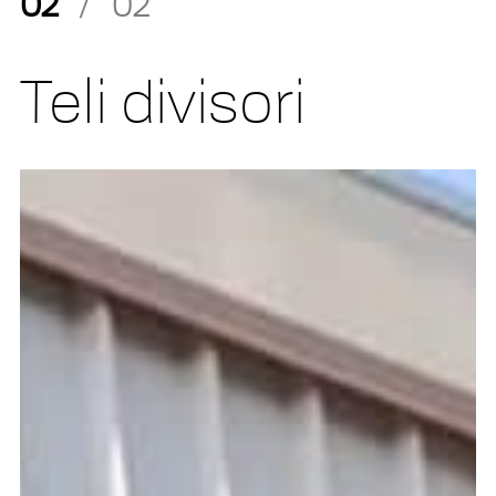
02
/
02
Teli divisori