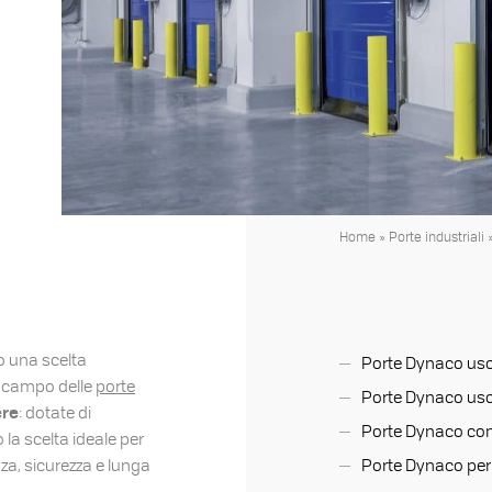
Home
»
Porte industriali
 una scelta
Porte Dynaco uso
l campo delle
porte
Porte Dynaco uso
ere
: dotate di
Porte Dynaco con
 la scelta ideale per
nza, sicurezza e lunga
Porte Dynaco pe