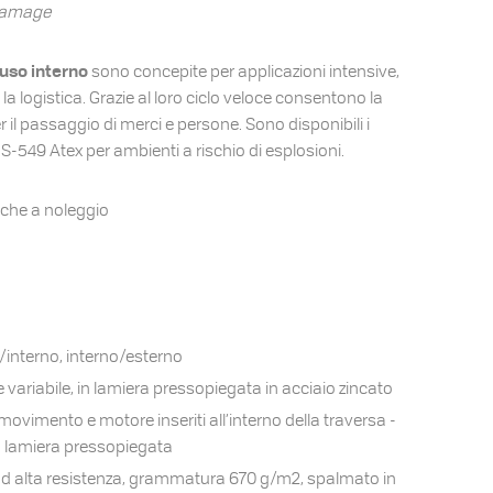
-damage
uso interno
sono concepite per applicazioni intensive,
 e la logistica. Grazie al loro ciclo veloce consentono la
il passaggio di merci e persone. Sono disponibili i
S-549 Atex per ambienti a rischio di esplosioni.
nche a noleggio
/interno, interno/esterno
 variabile, in lamiera pressopiegata in acciaio zincato
movimento e motore inseriti all’interno della traversa -
in lamiera pressopiegata
ad alta resistenza, grammatura 670 g/m2, spalmato in