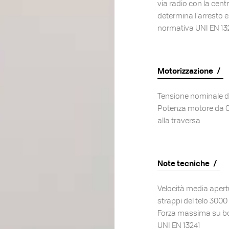
via radio con la cent
determina l’arresto 
normativa UNI EN 132
Motorizzazione
Tensione nominale di
Potenza motore da 0,
alla traversa
Note tecniche
Velocità media apert
strappi del telo 3
Forza massima su bo
UNI EN 13241