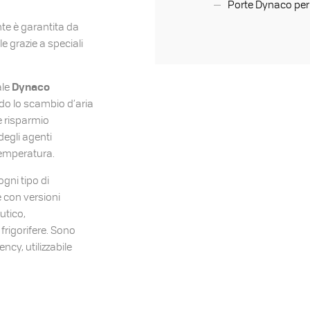
Porte Dynaco per 
ente è garantita da
le grazie a speciali
Dynaco
ale
do lo scambio d’aria
e risparmio
degli agenti
temperatura.
gni tipo di
 con versioni
utico,
frigorifere. Sono
ncy, utilizzabile