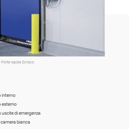
»
Porte rapide Dynaco
 interno
 esterno
 uscite di emergenza
r camera bianca