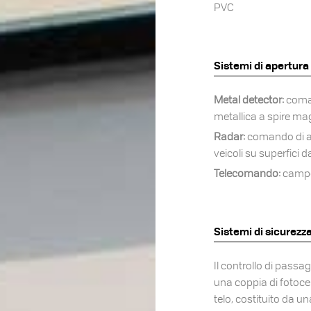
PVC
Sistemi di apertura
Metal detector:
coma
metallica a spire ma
Radar:
comando di ap
veicoli su superfici 
Telecomando:
campo 
Sistemi di sicurezz
Il controllo di passa
una coppia di fotocel
telo, costituito da un