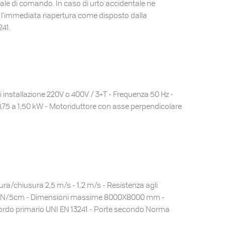
rale di comando. In caso di urto accidentale ne
e l’immediata riapertura come disposto dalla
41.
 installazione 220V o 400V / 3+T - Frequenza 50 Hz -
75 a 1,50 kW - Motoriduttore con asse perpendicolare
ura/chiusura 2,5 m/s - 1,2 m/s - Resistenza agli
000 N/5cm - Dimensioni massime 8000X8000 mm -
rdo primario UNI EN 13241 - Porte secondo Norma