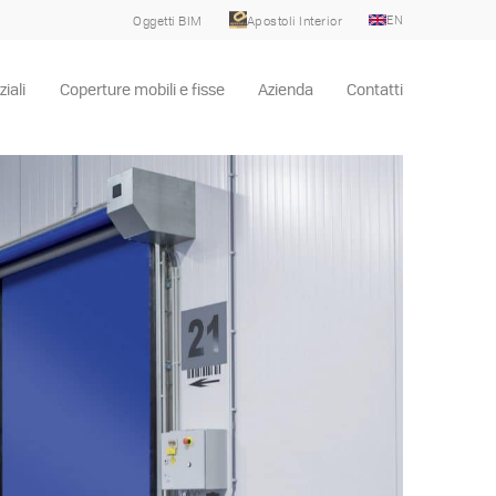
EN
Oggetti BIM
Apostoli Interior
iali
Coperture mobili e fisse
Azienda
Contatti